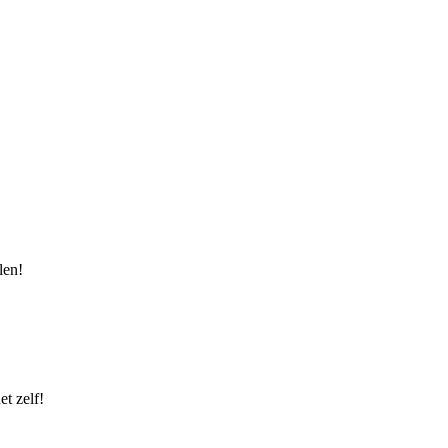
len!
t zelf!