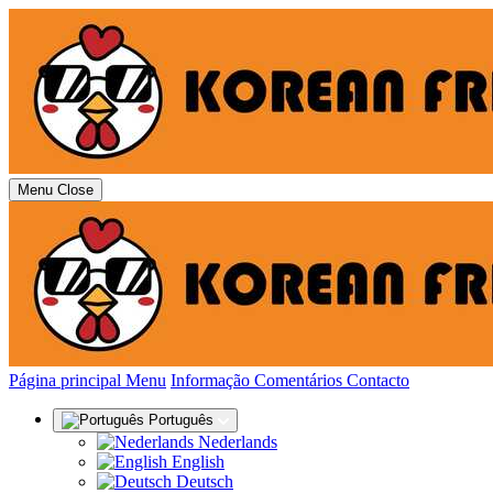
Menu
Close
(actual)
Página principal
Menu
Informação
Comentários
Contacto
Português
Nederlands
English
Deutsch