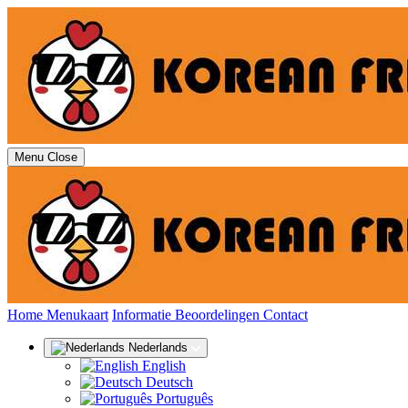
Menu
Close
(huidige)
Home
Menukaart
Informatie
Beoordelingen
Contact
Nederlands
English
Deutsch
Português