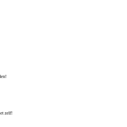
len!
t zelf!